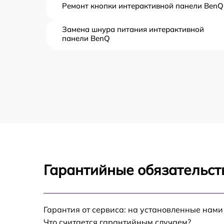
Ремонт кнопки интерактивной панели BenQ
Замена шнура питания интерактивной
панели BenQ
Замена датчиков интерактивной панели
BenQ
Комплексная чистка интерактивной панели
BenQ
Замена дисплея (экрана) интерактивной
панели BenQ
Ремонт платы электроники интерактивной
панели BenQ
Гарантийные обязательств
Устранение ошибок интерактивной панели
BenQ
Гарантия от сервиса: на установленные нами
Что считается гарантийным случаем?