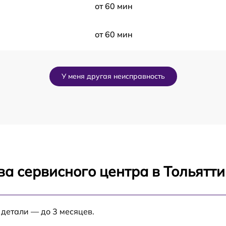
от 60 мин
от 60 мин
от 60 мин
У меня другая неисправность
от 60 мин
от 60 мин
от 60 мин
а сервисного центра в Тольятти
от 60 мин
 детали — до 3 месяцев.