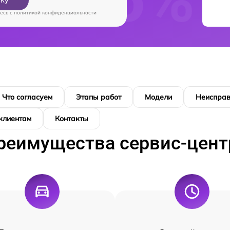
вку
есь c
политикой конфиденциальности
Что согласуем
Этапы работ
Модели
Неисправ
 клиентам
Контакты
реимущества сервис-цент