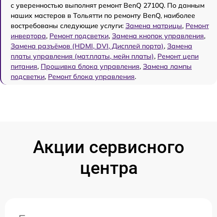
с уверенностью выполнят ремонт BenQ 2710Q. По данным
наших мастеров в Тольятти по ремонту BenQ, наиболее
востребованы следующие услуги:
Замена матрицы
,
Ремонт
инвертора
,
Ремонт подсветки
,
Замена кнопок управления
,
Замена разъёмов (HDMI, DVI, Дисплей порта)
,
Замена
платы управления (мат.платы, мейн платы)
,
Ремонт цепи
питания
,
Прошивка блока управления
,
Замена лампы
подсветки
,
Ремонт блока управления
.
Акции сервисного
центра