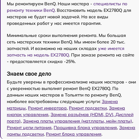
Мы ремонтируем BenQ. Наши мастера -
специалисты по
ремонту техники BenQ
. Восстановить модель EX2780Q для
мастеров не будет новой задачей. На все виды
проведенных работ у нас имеется гарантия.
Минимальные сроки выполнения ремонта. Мы большая
сеть мастерских техники BenQ. Мы имеем более 20 тыс.
запчастей. И возможно на наших складах
уже имеется
запчасть на модель EX2780Q
. При заказе ремонта на сайте
- предоставляется скидка -25%.
Знаем свое дело
Будьте уверены в профессионализме наших мастеров - они
с уверенностью выполнят ремонт BenQ EX2780Q. По
данным наших мастеров в Тольятти по ремонту BenQ,
наиболее востребованы следующие услуги:
Замена
матрицы
,
Ремонт инвертора
,
Ремонт подсветки
,
Замена
кнопок управления
,
Замена разъёмов (HDMI, DVI, Дисплей
порта)
,
Замена платы управления (мат.платы, мейн платы)
,
Ремонт цепи питания
,
Прошивка блока управления
,
Замена
лампы подсветки
,
Ремонт блока управления
.