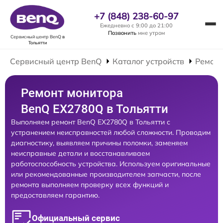
+7 (848) 238-60-97
Ежедневно с 9:00 до 21:00
Позвонить
мне утром
Сервисный центр BenQ
в
Тольятти
Сервисный центр BenQ
Каталог устройств
Ремонт
Ремонт монитора
BenQ EX2780Q в Тольятти
Выполняем ремонт BenQ EX2780Q в Тольятти с
устранением неисправностей любой сложности. Проводим
диагностику, выявляем причины поломки, заменяем
неисправные детали и восстанавливаем
работоспособность устройства. Используем оригинальные
или рекомендованные производителем запчасти, после
ремонта выполняем проверку всех функций и
предоставляем гарантию.
Официальный сервис